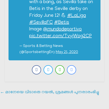
with a bang, as Sevilla take on
Betis in the Seville derby on
Friday June 12! 💪
#LaLiga
#SevillaFC
#Betis
Image
@mundodeportivo
pic.twitter.com/TvyjWog2CP
— Sports & Betting News
(@SportsbettingEn)
May 21, 2020
←
മാനേയെ വിടാതെ റയൽ, ശ്രമങ്ങൾ പുനരാരംഭിച്ചു