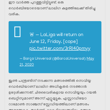
ഈ വാർത്ത പുറത്തുവിട്ടിട്ടുണ്ട്. ഒരു
ഡെർബിയോടെയാണ് ലാലിഗ കളത്തിലേക്ക് തിരിച്ചു
വരിക.
🚨 — LaLiga will return on
June 12, Friday. [cope]
pic.twitter.com/3rRl40pmyy
— Barça Universal (@BarcaUniversal)
May
21, 2020
ജൂൺ പന്ത്രണ്ടിന് നടക്കുന്ന മത്സരത്തിൽ സെവിയ്യ
ഡെർബിയാണ് ലാലിഗ അധികൃതർ നടത്താൻ
ഉദ്ദേശിക്കുന്നത്. ചിരവൈരികളായ സെവിയ്യയും റയൽ
ബെറ്റിസുമാണ് അന്ന് ഏറ്റുമുട്ടുക. എസ്റ്റാഡിയോ
റാമോൺ സാഞ്ചസ് സ്റ്റേഡിയത്തിലാണ് മത്സരം