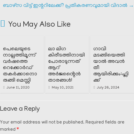
ബാഴ്സ വിട്ട് ഇന്ററിലേക്ക്? പ്രതികരണവുമായി വിദാൽ
→
You May Also Like
പെലെയുടെ
ലാ ലിഗ
ഗാവി
നാല്പത്തിമൂന്ന്
കിരീടത്തിനായി
മടങ്ങിയെത്തി
വർഷത്തെ
പോരാടുന്നത്
യാൽ അവൻ
റെക്കോർഡ്
ആറ്
തീ
തകർക്കാനൊ
അർജൻ്റൈൻ
ആയിരിക്കും:ഫ്ലി
രുങ്ങി മെസ്സി
താരങ്ങൾ!
ക്ക്
June 11, 2020
May 10, 2021
July 26, 2024
Leave a Reply
Your email address will not be published.
Required fields are
marked
*