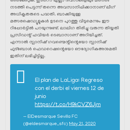
അരങ്ങേറുക. തുടർന്ന് എല്ലാ ദിവസങ്ങളിലും മത്സരം
നടത്തി പെട്ടന്ന് തന്നെ അവസാനിപ്പിക്കാനാണ് ലീഗ്
അധികൃതരുടെ പദ്ധതി. ബാക്കിയുള്ള
മത്സരഷെഡ്യൂളുകൾ ഉടനെ പുറത്തു വിടുമെന്നും ഈ
റിപ്പോർട്ടിൽ പറയുന്നുണ്ട്. ലാലിഗ തിരിച്ചു വരുന്ന തിയ്യതി
പ്രസിഡന്റ്‌ ഹവിയർ ടെബാസാണ് അറിയിച്ചത്.
എന്നാൽ സ്പാനിഷ് ഗവണ്മെന്റിന്റെയോ സ്പാനിഷ്
ഫുട്ബോൾ ഫെഡറെഷന്റെയോ ഔദ്യോഗികഅനുമതി
ഇതിന് ലഭിച്ചിട്ടില്ല.
El plan de LaLiga: Regreso
con el derbi el viernes 12 de
junio
https://t.co/H9kCVZ6Jjm
— ElDesmarque Sevilla FC
(@eldesmarque_sfc)
May 21, 2020