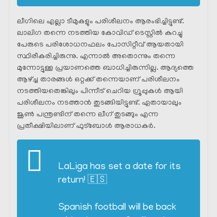
ലീഗിലെ എല്ലാ ടീമുകളും പരിശീലനം ആരംഭിച്ചിട്ടുണ്ട്.
ലാലിഗ തന്നെ നടത്തിയ കോവിഡ് ടെസ്റ്റിൽ കുറച്ചു
പേരുടെ പരിശോധനഫലം പോസിറ്റീവ് ആയതായി
സ്ഥിരീകരിച്ചിരുന്നു. എന്നാൽ അതൊന്നും തന്നെ
മുന്നോട്ടുള്ള പ്രയാണത്തെ ബാധിച്ചിരുന്നില്ല. ആദ്യത്തെ
ആഴ്ച്ച താരങ്ങൾ ഒറ്റക്ക് തന്നെയാണ് പരിശീലനം
നടത്തിയതെങ്കിലും പിന്നീട് ചെറിയ ഗ്രൂപ്പുകൾ ആയി
പരിശീലനം നടത്താൻ തുടങ്ങിയിട്ടുണ്ട്. ഏതായാലും
ജൂൺ പന്ത്രണ്ടിന് തന്നെ ലീഗ് തുടങ്ങും എന്ന
പ്രതീക്ഷിയിലാണ് ഫുട്ബോൾ ആരാധകർ.
LaLiga has set a date for its
return! 🇪🇸
Spanish football will be back