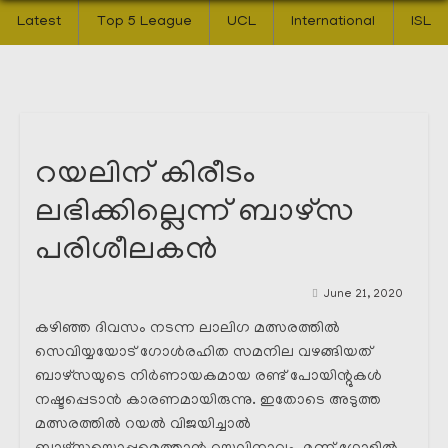
Latest
Top 5 League
UCL
International
ISL
റയലിന് കിരീടം
ലഭിക്കില്ലെന്ന് ബാഴ്സ
പരിശീലകൻ
June 21, 2020
കഴിഞ്ഞ ദിവസം നടന്ന ലാലിഗ മത്സരത്തിൽ
സെവിയ്യയോട് ഗോൾരഹിത സമനില വഴങ്ങിയത്
ബാഴ്സയുടെ നിർണായകമായ രണ്ട് പോയിന്റുകൾ
നഷ്ടപ്പെടാൻ കാരണമായിരുന്നു. ഇതോടെ അടുത്ത
മത്സരത്തിൽ റയൽ വിജയിച്ചാൽ