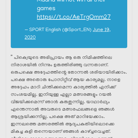
Madrid will not win all their
games
https://t.co/AeTrgOmm27
— SPORT English (@Sport_EN)
June 19,
2020
” പിക്വെയുടെ അഭിപ്രായം ആ ഒരു നിമിഷത്തിലെ
നിരാശയിൽ നിന്നും ഉരുത്തിരിഞ്ഞു വന്നതാണ്.
ഒരുപക്ഷെ അദ്ദേഹത്തിന്റെ തോന്നൽ ശരിയായിരിക്കാം.
പക്ഷെ അതൊരു പോസിറ്റീവ് ആയ കാര്യമല്ല. നാളെ
അദ്ദേഹം മാറി ചിന്തിക്കുമെന്ന കാര്യത്തിൽ എനിക്ക്
സംശയമില്ല. ഇനിയുള്ള എല്ലാ മത്സരങ്ങളും റയൽ
വിജയിക്കുമെന്ന് ഞാൻ കരുതുന്നില്ല. യാഥാർഥ്യം
എന്തെന്നാൽ അവരുടെ മത്സരഫലങ്ങളെ ഞങ്ങൾ
ആശ്രയിക്കുന്നില്ല. പക്ഷെ അത് മാറിയേക്കാം.
ഇന്നലത്തെ മത്സരത്തിൽ ആദ്യപകുതിയിലൊക്കെ
മികച്ച കളി തന്നെയാണ് ഞങ്ങൾ കാഴ്ച്ചവെച്ചത്.