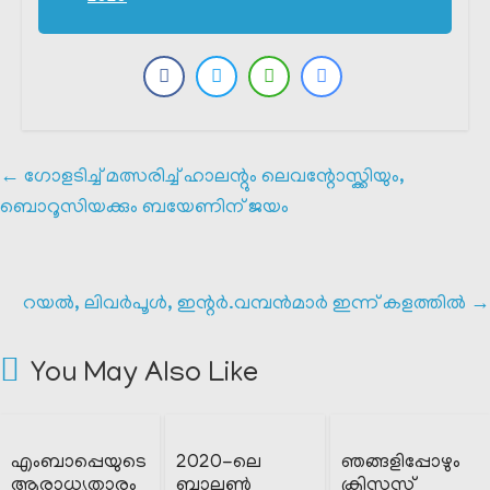
←
ഗോളടിച്ച് മത്സരിച്ച് ഹാലന്റും ലെവന്റോസ്ക്കിയും,
ബൊറൂസിയക്കും ബയേണിന് ജയം
റയൽ, ലിവർപൂൾ, ഇന്റർ.വമ്പൻമാർ ഇന്ന് കളത്തിൽ
→
You May Also Like
എംബാപ്പെയുടെ
2020-ലെ
ഞങ്ങളിപ്പോഴും
ആരാധ്യതാരം
ബാലൺ
ക്രിസ്മസ്