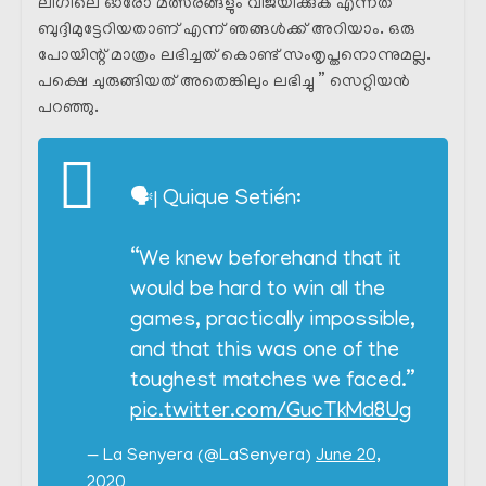
ലീഗിലെ ഓരോ മത്സരങ്ങളും വിജയിക്കുക എന്നത്
ബുദ്ദിമുട്ടേറിയതാണ് എന്ന് ഞങ്ങൾക്ക് അറിയാം. ഒരു
പോയിന്റ് മാത്രം ലഭിച്ചത് കൊണ്ട് സംതൃപ്തനൊന്നുമല്ല.
പക്ഷെ ചുരുങ്ങിയത് അതെങ്കിലും ലഭിച്ചു ” സെറ്റിയൻ
പറഞ്ഞു.
🗣️| Quique Setién:
“We knew beforehand that it
would be hard to win all the
games, practically impossible,
and that this was one of the
toughest matches we faced.”
pic.twitter.com/GucTkMd8Ug
— La Senyera (@LaSenyera)
June 20,
2020