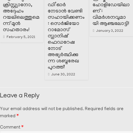
ക്രിസ്റ്റ്യാനോ,
ഡി’ഓർ
ഹോളിഡേയിലാ
അദ്ദേഹം
നേടാൻ വേണ്ടി
ണ് :
റയലിലെത്തുമെ
സഹായിക്കണം
വിമർശനവുമാ
ന്ന് മുൻ
: സെർജിയോ
യി ആഞ്ചലോട്ടി!
സഹതാരം!
റാമോസ്
January 3, 2022
സ്പാനിഷ്
February 5, 2021
ഫെഡറേഷ
നോട്
അഭ്യർത്ഥിക്കു
ന്ന ശബ്ദരേഖ
പുറത്ത്!
June 30, 2022
Leave a Reply
Your email address will not be published.
Required fields are
marked
*
Comment
*