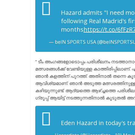
Hazard admits "I need mo
following Real Madrid's fi
months
https://t.co/6fFz
— beIN SPORTS USA (@beINSPORTS
” ടീം അംഗങ്ങളോടൊപ്പം പരിശീലനം നടത്താ
മത്സരങ്ങൾക്ക് വേണ്ടിയുള്ള കാത്തിരിപ്പില
ഞാൻ കളത്തിന് പുറത്ത്. അതിനാൽ തന്നെ കൂ
ആവിശ്യമാണ്. ഞാൻ അടുത്ത മത്സരത്തിനുള്ള
കഴിയുന്നുണ്ട്. ആദ്യത്തെ ആഴ്ച്ചത്തെ പരിശീ
ഗ്രൂപ്പ്‌ ആയിട്ട് നടത്തുന്നതിനാൽ കൂടുത
Eden Hazard in today's tr