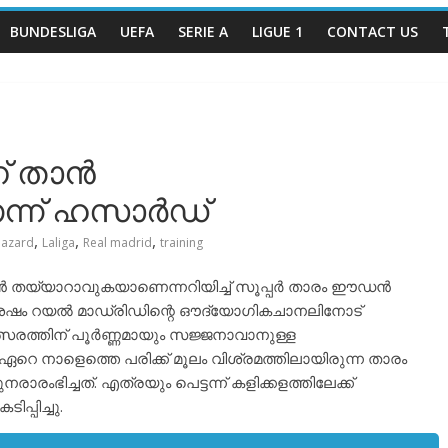
BUNDESLIGA
UEFA
SERIE A
LIGUE 1
CONTACT US
ന് താൻ
്ന് ഹസാർഡ്
,
,
,
Hazard
Laliga
Real madrid
training
ാൻ തയ്യാറാവുകയാണെന്നറിയിച്ച് സൂപ്പർ താരം ഈഡൻ
ശേഷം റയൽ മാഡ്രിഡിന്റെ ഔദ്യോഗികചാനലിനോട്
സരത്തിന് പൂർണ്ണമായും സജ്ജനാവാനുള്ള
ഏറെ നാളെത്തെ പരിക്ക് മൂലം വിശ്രമത്തിലായിരുന്ന താരം
രംഭിച്ചത്. എത്രയും പെട്ടന്ന് കളിക്കളത്തിലേക്ക്
പ്പിച്ചു.