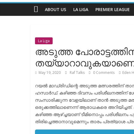
Talks
ABOUT US
LA LIGA
PREMIER LEAGUE
The
Complete
Football
La Liga
Channel
അടുത്ത പോരാട്ടത്തി
തയ്യാറാവുകയാണെന
May 19, 2020
Raf Talks
0 Comments
Eden 
റയൽ മാഡ്രിഡിന്റെ അടുത്ത മത്സരത്തിന് ത
ഹസാർഡ്. കഴിഞ്ഞ ദിവസം പരിശീലനത്തിന് 
സംസാരിക്കുന്ന വേളയിലാണ് താൻ അടുത്ത മത്
ഒരുക്കത്തിലാണെന്ന് ആരാധകരെ അറിയിച്ചത്. 
കഴിഞ്ഞ ആഴ്ച്ചയാണ് ടീമിനൊപ്പം പരിശീലനം പുനരാ
തിരിച്ചെത്താനാവുമെന്നും താരം പ്രത്യാശ പ്രകടി