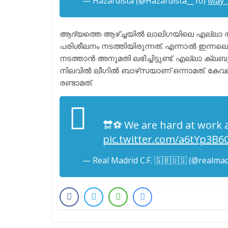
— Hazardista (@Hazardista__10)
May 
ആദ്യത്തെ ആഴ്ച്ചയിൽ ലാലിഗയിലെ എല്ലാ താ
പരിശീലനം നടത്തിയിരുന്നത്. എന്നാൽ ഇന്നലെ
നടത്താൻ അനുമതി ലഭിച്ചിട്ടുണ്ട്. എല്ലാ ക്ലബ
നിലവിൽ ലീഗിൽ ബാഴ്‌സയാണ് ഒന്നാമത്. കേവലം
രണ്ടാമത്.
🔛⚽ We are hard at work 
pic.twitter.com/a6tYp3B6C
— Real Madrid C.F. 🇬🇧🇺🇸 (@realma