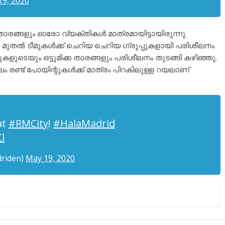
19, 2020
രങ്ങളും ഓരോ വ്യക്തികൾ മാത്രമായിട്ടായിരുന്നു
 മുതൽ ടീമുകൾക്ക് ചെറിയ ചെറിയ ഗ്രൂപ്പുകളായി പരിശീലനം
ുകളുടെയും ഒട്ടുമിക്ക താരങ്ങളും പരിശീലനം തുടങ്ങി കഴിഞ്ഞു.
 രണ്ട് പോയിന്റുകൾക്ക് മാത്രം പിറകിലുള്ള റയലാണ്
at
#RMCity
!
#HalaMadrid
l
driden)
May 19, 2020