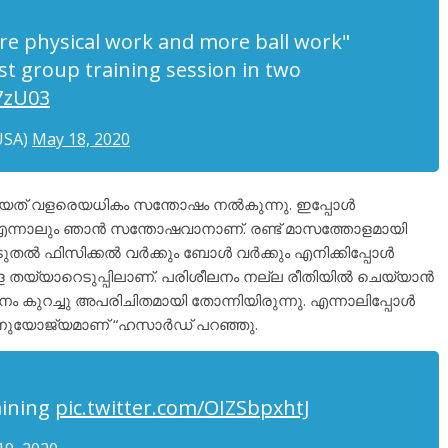
re physical work and more ball work"
rst group training session in two
R7zU03
USA)
May 18, 2020
നായത് വളരെയധികം സന്തോഷം നൽകുന്നു. ഇപ്പോൾ
ാണ്. എന്നാലും ഞാൻ സന്തോഷവാനാണ്. രണ്ട് മാസത്തോളമായി
ടുതൽ ഫിസിക്കൽ വർക്കും ബോൾ വർക്കും എനിക്കിപ്പോൾ
 തയ്യാറെടുപ്പിലാണ്. പരിശീലനം നല്ല രീതിയിൽ ചെയ്യാൻ
ലനം കുറച്ചു അപരിചിതമായി തോന്നിയിരുന്നു. എന്നാലിപ്പോൾ
ൽ അനുയോജ്യമാണ് “ഹസാർഡ് പറഞ്ഞു.
aining
pic.twitter.com/OIZSbpxhtJ