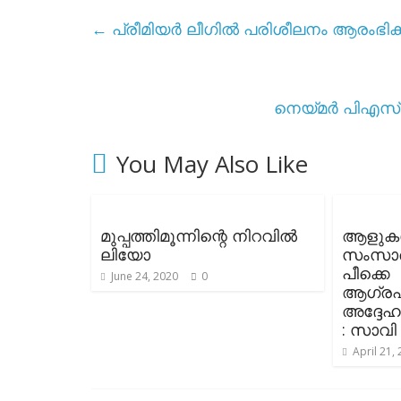
←
പ്രീമിയർ ലീഗിൽ പരിശീലനം ആരംഭിക
നെയ്മർ പിഎസ്ജ
You May Also Like
മുപ്പത്തിമൂന്നിന്റെ നിറവിൽ
ആളുകൾ
ലിയോ
സംസാ
പീക്കെ
June 24, 2020
0
ആഗ്രഹി
അദ്ദേഹ
: സാവി
April 21,