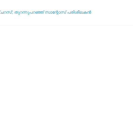
ഞ്ചറസ്’; തുറന്നുപറഞ്ഞ് സാന്റോസ് പരിശീലകൻ
ദ്ധതികളെക്കുറിച്ച് പ്രതികരിച്ച് നെയ്മർ
ആര്? പവർ റാങ്കിംഗ് പുറത്ത് !
യുവേഫ: ലോകകപ്പ് ബഹിഷ്‌കരണ സാധ്യത ചർച്ച ചെയ്യാൻ അടിയന്
5 വർഷവും ഞങ്ങൾ ഇങ്ങനെ തന്നെ കളിക്കും’: തോൽവിയിലും തനത് ശൈലി 