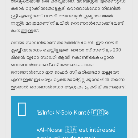
അവ്യക്തമായ ഒരു കാര്യമാണ്. മാഞ്ചസ്റ്റർ യുണൈറ്റഡ്
കരാർ റദ്ദാക്കിയതോടുകൂടി റൊണാൾഡോ നിലവിൽ
ഫ്രീ ഏജന്റാണ്. സൗദി അറേബ്യൻ ക്ലബ്ബായ അൽ
നസ്സ്ർ മാത്രമാണ് നിലവിൽ റൊണാൾഡോക്ക് വേണ്ടി
രംഗത്തുള്ളത്.
വലിയ സാലറിയാണ് താരത്തിനു വേണ്ടി ഈ സൗദി
ക്ലബ്ബ് വാഗ്ദാനം ചെയ്തിട്ടുള്ളത്. ഓരോ സീസണിലും 200
മില്യൻ യൂറോ സാലറി ആയി കൊണ്ട് കൈപ്പറ്റാൻ
റൊണാൾഡോക്ക് കഴിഞ്ഞേക്കും. പക്ഷേ
റൊണാൾഡോ ഈ ഓഫർ സ്വീകരിക്കുമോ ഇല്ലയോ
എന്നുള്ളത് ഇപ്പോഴും വ്യക്തമായിട്ടില്ല.യൂറോപ്പിൽ തന്നെ
തുടരാൻ റൊണാൾഡോ ആഗ്രഹം പ്രകടിപ്പിക്കുന്നുമുണ്ട്.
🚨Info: N'Golo Kanté 🇫🇷💫
▫️Al-Nassr 🇸🇦 est intéressé