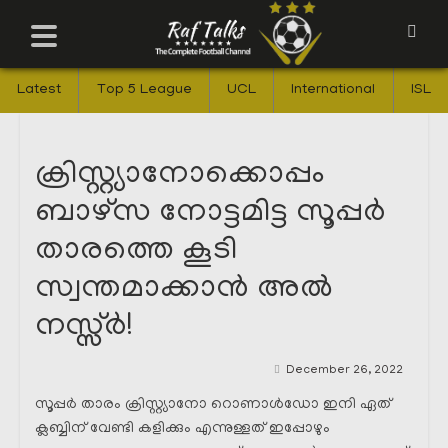
Latest
Top 5 League
UCL
International
ISL
ക്രിസ്റ്റ്യാനോക്കൊപ്പം
ബാഴ്സ നോട്ടമിട്ട സൂപ്പർ
താരത്തെ കൂടി
സ്വന്തമാക്കാൻ അൽ
നസ്സ്ർ!
December 26, 2022
സൂപ്പർ താരം ക്രിസ്റ്റ്യാനോ റൊണാൾഡോ ഇനി ഏത്
ക്ലബ്ബിന് വേണ്ടി കളിക്കും എന്നുള്ളത് ഇപ്പോഴും