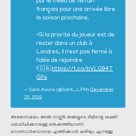
par le milieu de terrain
français pour une arrivée libre
la saison prochaine.
▫️Si la priorité du joueur est de
rester dans un club à
Londres, il n'est pas fermé à
l'idée de rejoindre
l'🇸🇦.
https://t.co/bVLG94T
GPs
— Santi Aouna (@Santi_J_FM)
December
25, 2022
അതേസമയം അൽ നസ്സ്ർ തങ്ങളുടെ ടീമിന്റെ ശക്തി
വർദ്ധിപ്പിക്കാനുള്ള ഒരുക്കത്തിലാണ്.
റൊണാൾഡോയെ എത്തിക്കാൻ കഴിയും എന്നുള്ള