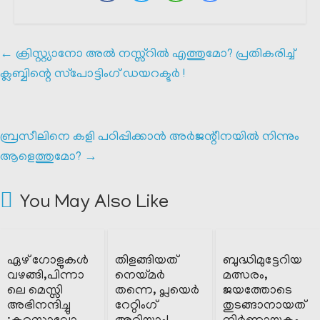
←
ക്രിസ്റ്റ്യാനോ അൽ നസ്സ്റിൽ എത്തുമോ? പ്രതികരിച്ച്
ക്ലബ്ബിന്റെ സ്‌പോട്ടിംഗ് ഡയറക്ടർ !
ബ്രസീലിനെ കളി പഠിപ്പിക്കാൻ അർജന്റീനയിൽ നിന്നും
ആളെത്തുമോ?
→
You May Also Like
ഏഴ് ഗോളുകൾ
തിളങ്ങിയത്
ബുദ്ധിമുട്ടേറിയ
വഴങ്ങി,പിന്നാ
നെയ്മർ
മത്സരം,
ലെ മെസ്സി
തന്നെ, പ്ലയെർ
ജയത്തോടെ
അഭിനന്ദിച്ചു
റേറ്റിംഗ്
തുടങ്ങാനായത്