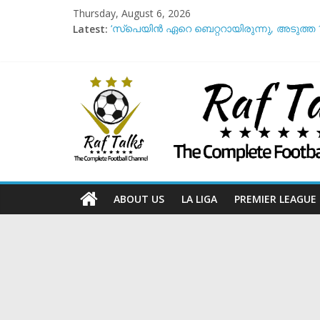
Skip
Thursday, August 6, 2026
to
Latest:
‘സ്പെയിൻ ഏറെ ബെറ്ററായിരുന്നു, അടുത്ത 1
content
നെയ്മറെക്കുറിച്ച് സംസാരിക്കുന്നത് ‘ഡൈ
സൻ്റോസ് വിടുമോ അതോ വിരമിക്കുമോ? ഭാവി പ
2030 ലോകകപ്പ്: കിരീട സാധ്യതയിൽ മുന്നിൽ 
Raf
ഫിഫയ്‌ക്കെതിരെ കടുത്ത നിലപാടുമായി 
Talks
The
Complete
Football
ABOUT US
LA LIGA
PREMIER LEAGUE
Channel