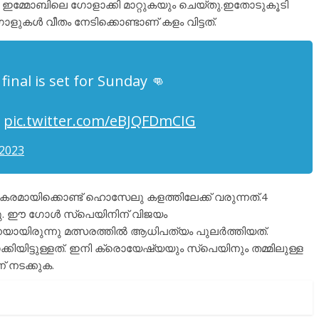
 ഇമ്മോബിലെ ഗോളാക്കി മാറ്റുകയും ചെയ്തു.ഇതോടുകൂടി
ൾ വീതം നേടിക്കൊണ്ടാണ് കളം വിട്ടത്.
inal is set for Sunday 👊

pic.twitter.com/eBJQFDmCIG
 2023
് പകരമായിക്കൊണ്ട് ഹൊസേലു കളത്തിലേക്ക് വരുന്നത്.4
്തു. ഈ ഗോൾ സ്പെയിനിന് വിജയം
െയായിരുന്നു മത്സരത്തിൽ ആധിപത്യം പുലർത്തിയത്.
ിയിട്ടുള്ളത്. ഇനി ക്രൊയേഷ്യയും സ്പെയിനും തമ്മിലുള്ള
 നടക്കുക.