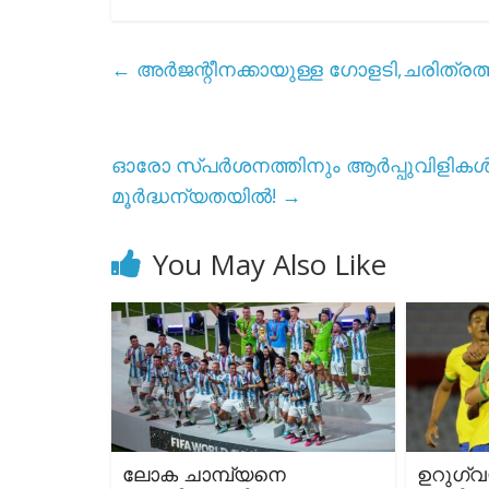
←
അർജന്റീനക്കായുള്ള ഗോളടി,ചരിത്രത്ത
ഓരോ സ്പർശനത്തിനും ആർപ്പുവിളികൾ
മൂർദ്ധന്യതയിൽ!
→
You May Also Like
ലോക ചാമ്പ്യനെ
ഉറുഗ്വ