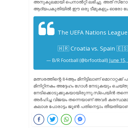
അനുകൂലമായി പെനാൽറ്റി ലഭിച്ചു. അത് സിറോ
ആദ്യപകുതിയിൽ ഈ ഒരു ടീമുകളും ഓരോ ഗോളുക
The UEFA Nations League f
🇭🇷 Croatia vs. Spain 🇪
— B/R Football (@brfootball)
June 15,
മത്സരത്തിന്റെ 84ആം മിനിട്ടിലാണ് മൊറാറ്റക്ക
മിനിറ്റിനകം അദ്ദേഹം ഗോൾ നേടുകയും ചെയ
നേടിക്കൊടുക്കുകയായിരുന്നു.സ്പെയിൻ തന്ന
അർഹിച്ച വിജയം തന്നെയാണ് അവർ കരസ്ഥമാക്ക
കലാശ പോരാട്ടം ജൂൺ പതിനെട്ടാം തീയതിയാണ്