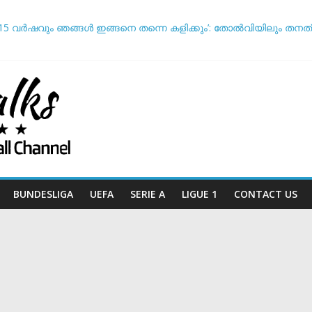
5 വർഷവും ഞങ്ങൾ ഇങ്ങനെ തന്നെ കളിക്കും’: തോൽവിയിലും തനത് ശൈലി 
ഞ്ചറസ്’; തുറന്നുപറഞ്ഞ് സാന്റോസ് പരിശീലകൻ
ദ്ധതികളെക്കുറിച്ച് പ്രതികരിച്ച് നെയ്മർ
ആര്? പവർ റാങ്കിംഗ് പുറത്ത് !
യുവേഫ: ലോകകപ്പ് ബഹിഷ്‌കരണ സാധ്യത ചർച്ച ചെയ്യാൻ അടിയന്
BUNDESLIGA
UEFA
SERIE A
LIGUE 1
CONTACT US