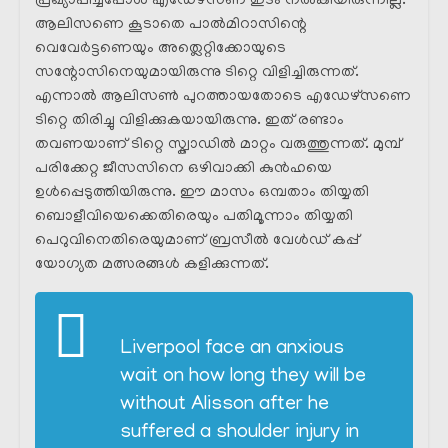
പ്രഖ്യാപിച്ചപ്പോൾ എഡേഴ്സണ് ഇടം നൽകിയിരുന്നില്ല.
ആലിസണെ കൂടാതെ പാൽമിറാസിന്റെ
വെവേർട്ടണെയും അത്ലെറ്റിക്കോയുടെ
സന്റോസിനെയുമായിരുന്നു ടിറ്റെ വിളിച്ചിരുന്നത്.
എന്നാൽ ആലിസൺ പുറത്തായതോടെ എഡേഴ്സണെ
ടിറ്റെ തിരിച്ചു വിളിക്കുകയായിരുന്നു. ഇത് രണ്ടാം
തവണയാണ് ടിറ്റെ സ്ക്വാഡിൽ മാറ്റം വരുത്തുന്നത്. മുമ്പ്
പരിക്കേറ്റ ജീസസിനെ ഒഴിവാക്കി കുൻഹയെ
ഉൾപ്പെടുത്തിയിരുന്നു. ഈ മാസം ഒമ്പതാം തിയ്യതി
ബൊളീവിയെക്കെതിരെയും പതിമൂന്നാം തിയ്യതി
പെറുവിനെതിരെയുമാണ് ബ്രസീൽ വേൾഡ് കപ്പ്
യോഗ്യത മത്സരങ്ങൾ കളിക്കുന്നത്.
Liverpool face an anxious
wait on how long they will be
without Alisson after he
suffered a shoulder injury in