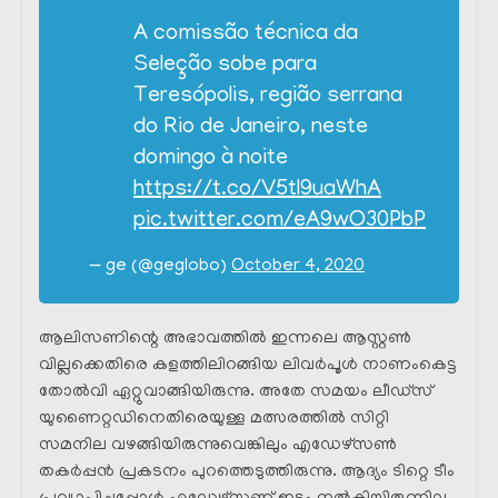
A comissão técnica da
Seleção sobe para
Teresópolis, região serrana
do Rio de Janeiro, neste
domingo à noite
https://t.co/V5tl9uaWhA
pic.twitter.com/eA9wO30PbP
— ge (@geglobo)
October 4, 2020
ആലിസണിന്റെ അഭാവത്തിൽ ഇന്നലെ ആസ്റ്റൺ
വില്ലക്കെതിരെ കളത്തിലിറങ്ങിയ ലിവർപൂൾ നാണംകെട്ട
തോൽവി ഏറ്റുവാങ്ങിയിരുന്നു. അതേ സമയം ലീഡ്‌സ്
യുണൈറ്റഡിനെതിരെയുള്ള മത്സരത്തിൽ സിറ്റി
സമനില വഴങ്ങിയിരുന്നുവെങ്കിലും എഡേഴ്‌സൺ
തകർപ്പൻ പ്രകടനം പുറത്തെടുത്തിരുന്നു. ആദ്യം ടിറ്റെ ടീം