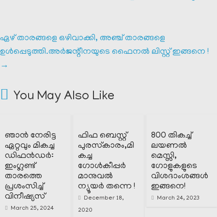
ഏഴ് താരങ്ങളെ ഒഴിവാക്കി, അഞ്ച് താരങ്ങളെ
ഉൾപ്പെടുത്തി.അർജന്റീനയുടെ ഫൈനൽ ലിസ്റ്റ് ഇങ്ങനെ !
→
You May Also Like
ഞാൻ നേരിട്ട
ഫിഫ ബെസ്റ്റ്
800 തികച്ച്
ഏറ്റവും മികച്ച
പുരസ്‌കാരം,മി
ലയണൽ
ഡിഫൻഡർ:
കച്ച
മെസ്സി,
ഇംഗ്ലണ്ട്
ഗോൾകീപ്പർ
ഗോളുകളുടെ
താരത്തെ
മാനുവൽ
വിശദാംശങ്ങൾ
പ്രശംസിച്ച്
ന്യൂയർ തന്നെ !
ഇങ്ങനെ!
വിനീഷ്യസ്
December 18,
March 24, 2023
March 25, 2024
2020